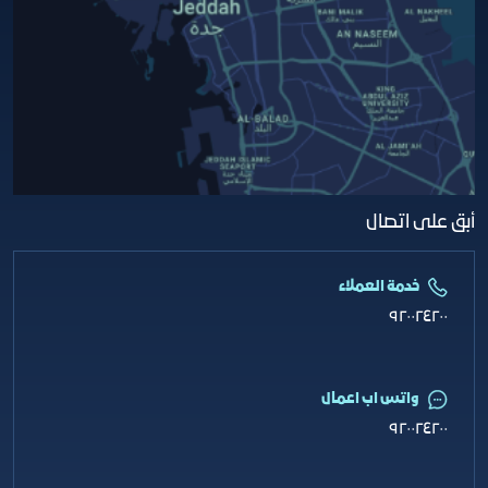
أبق على اتصال
خدمة العملاء
٩٢٠٠٢٤٢٠٠
واتس اب اعمال
٩٢٠٠٢٤٢٠٠