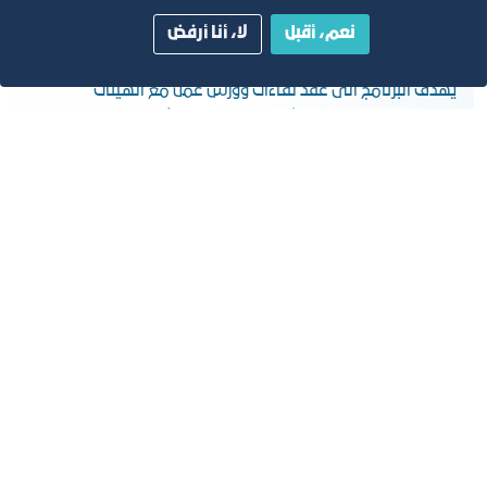
نعم، أقبل
لا، أنا أرفض
برنامج الشراكات
يهدف البرنامج الى عقد لقاءات وورش عمل مع الهيئات
والمنظمات التي تلتقي أهدافها مع رواد الأعمال بالتعاون مع
المجالس القطاعية ذات العلاقة
يـدا ً بيـد
يهدف البرنامج لمساعدة رواد الأعمال على توسيع أعمالهم