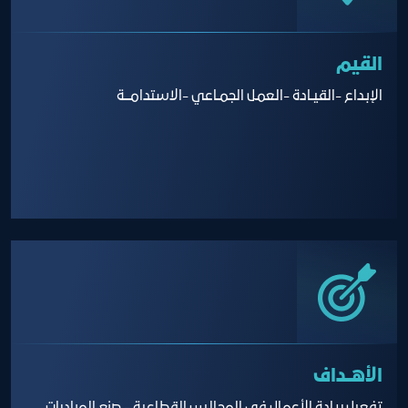
القيم
الإبـداع -القيـادة -العمـل الجمـاعي -الاستدامـــة
الأهــداف