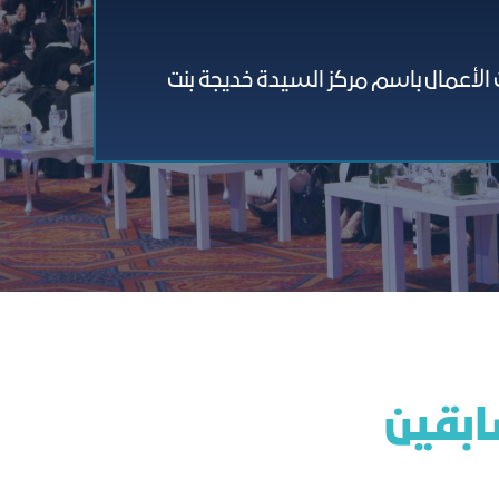
أعمال باسم مركز السيدة خديجة بنت
ﺎﺑﻘﻴﻦ