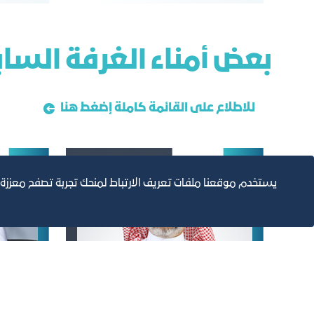
ﺑﻌﺾ أﻣﻨﺎء اﻟﻐﺮﻓﺔ اﻟﺴﺎ
للاطلاع على القائمة كاملة إضغط هنا
يستخدم موقعنا ملفات تعريف الارتباط لمنحك تجربة تصفح معززة