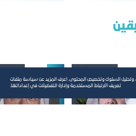
ﺑﻘﻴﻦ
، وتحليل السلوك وتخصيص المحتوى. اعرف المزيد عن سياسة ملفات
تعريف الارتباط المستخدمة وإدارة التفضيلات في إعداداتها.