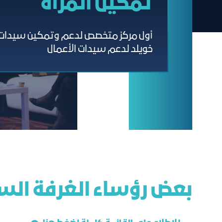
تمكين المرأة
أول مركز متخصص لدعم وتمكين سيدات ال
خويلد لدعم سيدات الأعمال
ﺑﻌﺾ رؤﺳﺎء اﻟﻐﺮﻓﺔ اﻟﺴ