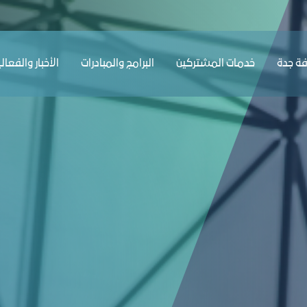
ﺔ ﺟﺪة
ﺧﺪﻣﺎت المشتركين
البرامج والمبادرات
الأخبار والفعال