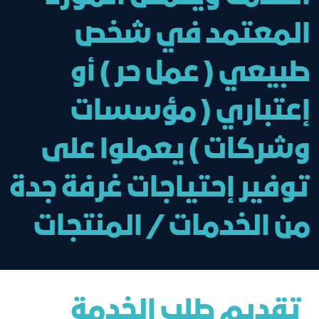
المعتمد في شخص
طبيعي ( عمل حر ) أو
إعتباري ( مؤسسات
وشركات ) يعملوا على
توفير إحتياجات غرفة جدة
من الخدمات / المنتجات
تقديم طلب الخدمة