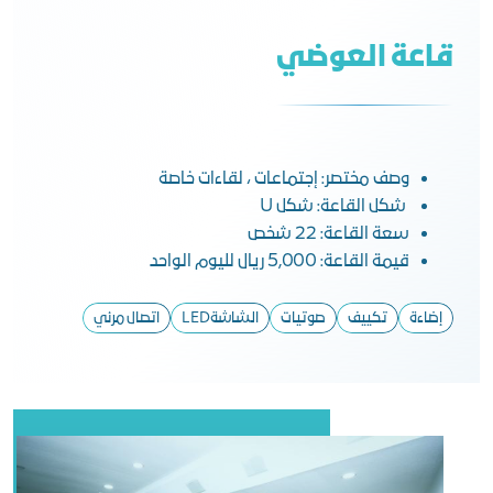
قاعة العوضي
وصف مختصر: إجتماعات ، لقاءات خاصة
شكل القاعة: شكل U
سعة القاعة: 22 شخص
قيمة القاعة: 5,000 ريال لليوم الواحد
إضاءة
تكييف
صوتيات
الشاشةLED
اتصال مرئي