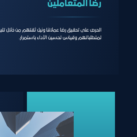
رﺿﺎ اﻟﻤﺘﻌﺎﻣﻠﻴﻦ
الحرص على تحقيق رضا عملائنا ونيل ثقتهم من خلال تلب
لمتطلباتهم وقياس تحسين الأداء باستمرار.