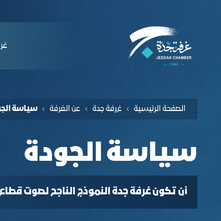
لملاحة
ياسة الجودة - غرفة جدة
التخطي للمحتوى
ﻏﺮﻓ
الصفحة الرئيسية
غﺮﻓﺔ جدة
عن الغرفة
ﺳﻴﺎﺳﺔ اﻟﺠﻮ
ﺳﻴﺎﺳﺔ اﻟﺠﻮدة
أن تكون غرفة جدة النموذج الناجح لصوت قطاع 