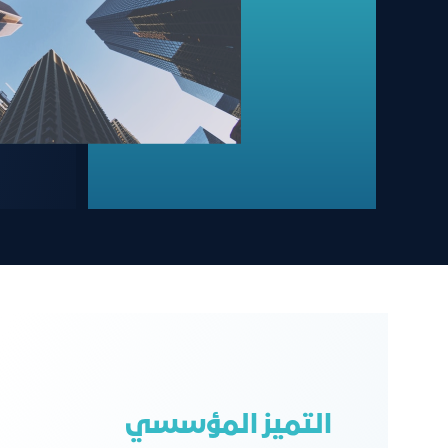
اﻟﺘﻤﻴﺰ اﻟﻤﺆﺳﺴﻲ