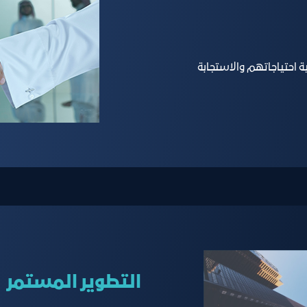
ية احتياجاتهم والاستجابة
اﻟﺘﻄﻮﻳﺮ اﻟﻤﺴﺘﻤﺮ