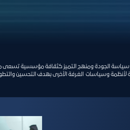
امة سياسة الجودة ومنهج التميز كثقافة مؤسسية تسعى من
 لأنظمة وسياسات الغـرفة الأخرى بهدف التحسين والتطو