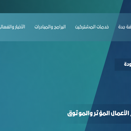
ﺔ ﺟﺪة
ﺧﺪﻣﺎت المشتركين
البرامج والمبادرات
الأخبار والفعال
دة
الأعمال المؤثر والموثوق