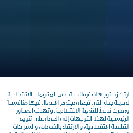
ارتكــزت توجهات غرفة جدة على المقومات الاقتصادية
لمدينة جدة التي تجعل مجتمع الأعمال فيها منافســا ً
ومحركا فاعلاً للتنمية الاقتصادية، وتهدف المحاور
الرئيســية لهذه التوجهات إلى العمل على تنويع
القاعدة الاقتصادية، والارتقاء بالخدمات، والشراكات