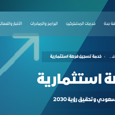
ﺔ ﺟﺪة
ﺧﺪﻣﺎت المشتركين
البرامج والمبادرات
الأخبار والفعال
خدمات الفرص والأفكار الاستثمارية
خدمة تسجيل فرصة استثمارية
 استثمارية
ودي وتحقيق رؤية 2030