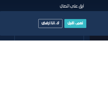
أبق على اتصال
خدمة العملاء
نعم، أقبل
لا، أنا أرفض
٩٢٠٠٢٤٢٠٠
واتس اب اعمال
٩٢٠٠٢٤٢٠٠
البريد الإلكتروني
info@jcci.org.sa