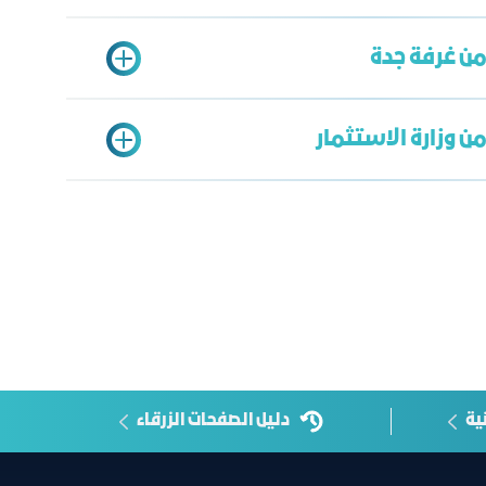
من غرفة جدة
ن وزارة الاستثمار
علومات
R
ثمارات المناطق:
regions@misa.gov.sa
:
investorcare@misa.gov.sa
ية
دليل الصفحات الزرقاء