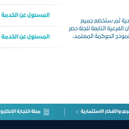
المسئول عن الخدمة 
دية ثم ستخضع جميع
تعبئة النموذج
 الفرعية التابعة للجنة حصر
نموذج الحوكمة المعتمد،
المسئول عن الخدمة م
وحدة الدراسات والم
S_gp@jcci.org.sa
الإدارة العامة لاست
علاقات المستثمرين
رص والأفكار الاستثمارية
مجلة التجارة الإلكترون