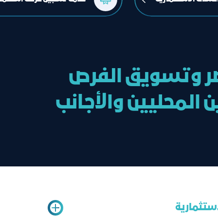
صر وتسويق الفرص
المحليين والأجانب
استثمارية