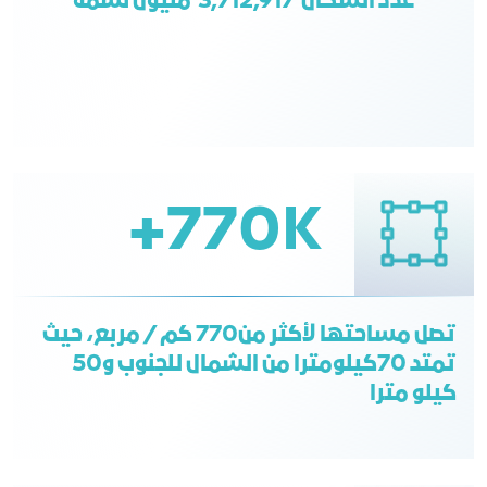
عدد السكان 3,712,917 مليون نسمة
770K+
تصل مساحتها لأكثر من770 كم / مربع، حيث
تمتد 70كيلومترا من الشمال للجنوب و50
كيلو مترا