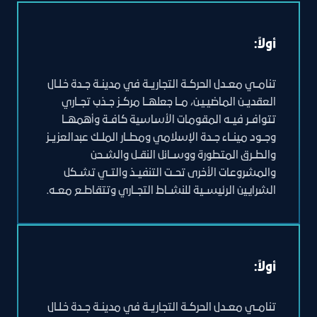
أولاً:
تنامــي معــدل الحركــة التجاريــة في مدينــة جــدة خـلـال
العقديــن الماضيـيـن، مــا جعلهــا مركــز جــذب تجــاري
تتوافــر فيــه المقومات الأساسية كافــة وأهمهــا
وجــود مينــاء جــدة الإسلامي ومطــار الملــك عبدالعزيــز
والطــرق المتطورة ووســائل النقــل والشــحن
والمشروعات الأخرى تحــت التنفيــذ والتــي تشــكل
الشرايين الرئيســية للنشــاط التجــاري وتتقاطــع معــه.
أولاً:
تنامــي معــدل الحركــة التجاريــة في مدينــة جــدة خـلـال