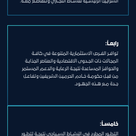
الشرايين الرئيســية للنشــاط التجــاري وتتقاطــع معــه.
رابعــاً:
توافــر الفــرص الاستثمارية المتنوعة في كافــة
المجالات ذات الجــدوى الاقتصادية والعناصر الجذابــة
والحوافـز المساعدة نتيجـة الرعايـة والدعـم المستمر
مـن قبــل حكومــة خــادم الحرمـيـن الشريفين وتفاعــل
جــدة مــع هــذه الجهــود.
خامســاً:
التطــور المطرد في النشــاط الســياحي نتيجــة لتطــور