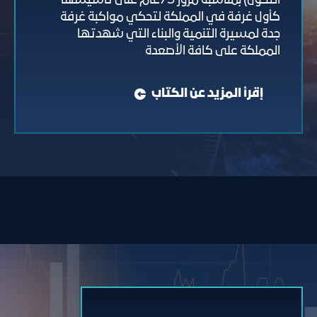
التحول) بمناسبة مرور 75عام على تأسيسها
كأول غرفة في المملكة لتحكي مواكبة غرفة
جدة لمسيرة التنمية والبناء التي شهدتها
المملكة على كافة الأصعدة
إقرأ المزيد عن الكتاب