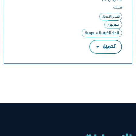
٢٩‏/٧‏/٢٠٢٦
تصنيف:
قطاع الاعمال
تعميم
اتحاد الغرف السعودية
تحميل