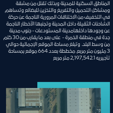
المناطق السكنية للمدينة وبذلك تقلل من مشقة
ومشاكل التحميل والتفريغ والتخزين للبضائع وتساهم
في التخفيف من الاختناقات المرورية الناجمة عن حركة
الشاحنات الثقيلة داخل المدينة وتجنبها الأخطار الناجمة
عن وجودها داخلهامدينة المستودعات - جنوب مدينة
جدة في منطقة الخمرة - على بعد ما يقارب من 30 كلم
من وسط البلد. وتبلغ مساحة الموقع الإجمالية حوالي
3 مليون متر مربع. مخططة بعدد 664 موقع بمساحة
تأجيريه 2,197,542.1 متر مربع