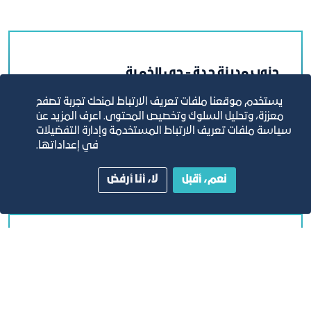
جنوب مدينة جـدة - حي الخمـرة
يستخدم موقعنا ملفات تعريف الارتباط لمنحك تجربة تصفح
معززة، وتحليل السلوك وتخصيص المحتوى. اعرف المزيد عن
سياسة ملفات تعريف الارتباط المستخدمة وإدارة التفضيلات
في إعداداتها.
قـع بجـوار المدينة اللوجستيـة
نعم، أقبل
لا، أنا أرفض
30 كلم عن وسـط مـديـنـة جــدة