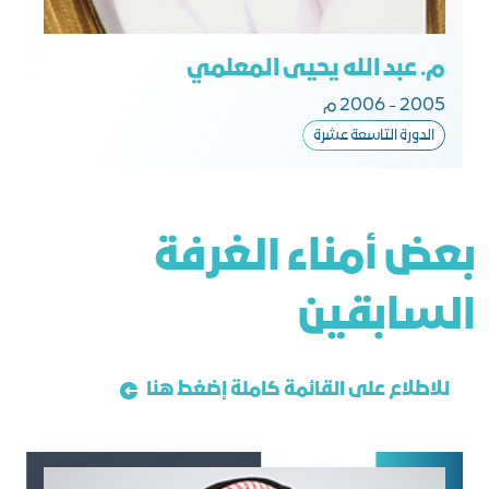
م. عبد الله يحيى المعلمي
2005 - 2006 م
الدورة التاسعة عشرة
ﺑﻌﺾ أﻣﻨﺎء اﻟﻐﺮﻓﺔ
اﻟﺴﺎﺑﻘﻴﻦ
للاطلاع على القائمة كاملة إضغط هنا