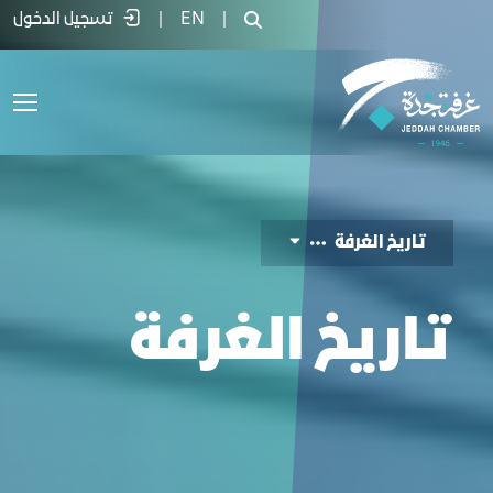
ﺎرﻳﺦ اﻟﻐﺮﻓﺔ - غرفة جدة
|
EN
|
تسجيل الدخول
ﺗﺎرﻳﺦ اﻟﻐﺮﻓﺔ
ﺗﺎرﻳﺦ اﻟﻐﺮﻓﺔ