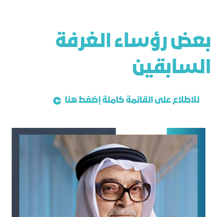
ﺑﻌﺾ رؤﺳﺎء اﻟﻐﺮﻓﺔ
اﻟﺴﺎﺑﻘﻴﻦ
للاطلاع على القائمة كاملة إضغط هنا