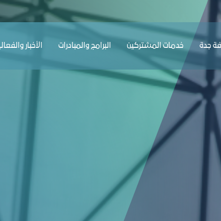
ﺔ ﺟﺪة
ﺧﺪﻣﺎت المشتركين
البرامج والمبادرات
الأخبار والفعال