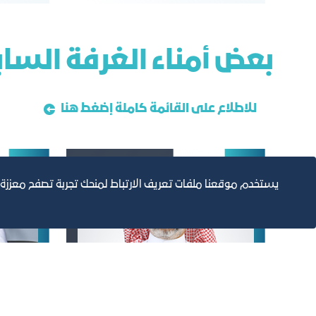
ﺑﻌﺾ أﻣﻨﺎء اﻟﻐﺮﻓﺔ اﻟﺴﺎ
للاطلاع على القائمة كاملة إضغط هنا
يستخدم موقعنا ملفات تعريف الارتباط لمنحك تجربة تصفح معززة