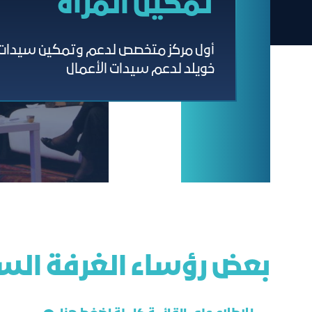
تمكين المرأة
أول مركز متخصص لدعم وتمكين سيدات ال
خويلد لدعم سيدات الأعمال
ﺑﻌﺾ رؤﺳﺎء اﻟﻐﺮﻓﺔ اﻟﺴ