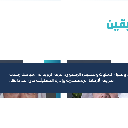
ﺑﻘﻴﻦ
، وتحليل السلوك وتخصيص المحتوى. اعرف المزيد عن سياسة ملفات
تعريف الارتباط المستخدمة وإدارة التفضيلات في إعداداتها.