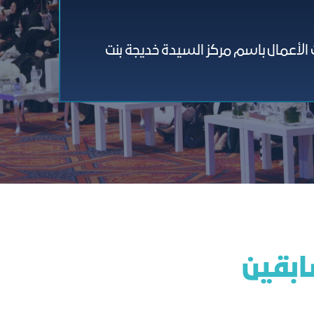
أعمال باسم مركز السيدة خديجة بنت
ﺎﺑﻘﻴﻦ