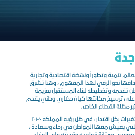
ﺟﺪة
عالم تنمية وتطوراً ونهضة اقتصادية وتجارية
أهدافها نحو الرقي لهذا المفهوم ، وهنا تشرق
عمر الزمن لتشارك الوطن تقدمه وتخطيطه لبناء المستقبل بعزيمة
وا على ترسيخ مكانتها كيان حضاري وطني يقدم
 مظلة القطاع الخاص .
وشهدت العجلة الاقتصادية والاستثمارية تطوير في مسايرة للمتغيرات بكل اقتدار ، في ظل رؤية المملكة ٢٠٣٠
التي يعيش معها المواطن في رخاء وسعادة ،