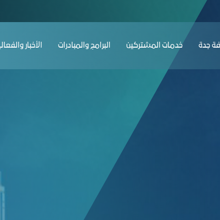
ﺔ ﺟﺪة
ﺧﺪﻣﺎت المشتركين
البرامج والمبادرات
الأخبار والفعال