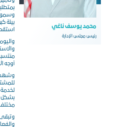
وتأمين
بمتطلبا
وسمو و
بيئة ك
محمد يوسف ناغي
استقطاب
رﺋﻴﺲ ﻣﺠﻠﺲ اﻟﺈدارة
والاستث
منتسبي
أوجه ال
وشهدت 
للمشتر
لخدمة م
بشكل ك
مختلف ا
وتبقى ا