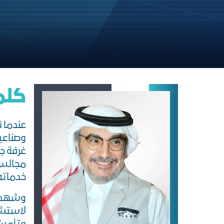
ﻛﻠﻤ
عندما ن
وصناعية
مجالس 
خدماته
لاستشر