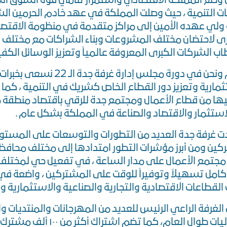
 وضع المملكة الاقتصادي واستمرار تنامي قوة السوق ال
ت التنمية ، حيث وصلت المملكة في عهد خادم الحرمين الش
لي عهده الأمين إلى مراكز متقدمة في منظومة الاقتصا
برى لاحتضان مختلف المشروعات وبناء الشراكات مع مختلف 
 الشركات الكبرى المعروفة عالمياً وتعزيز الوسائل الكفيلة
واليوم ونحن في دورة مجلس إ
مارية وتعزيز دور القطاع الخاص كشريك في التنمية ، كما 
ها من قطاع الأعمال ومجتمع جدة للرقي باقتصاد منطقة
استثمار والاقتصاد والصناعة في المملكة بشكل عام .
غرفة جدة العديد من التطورات والتوسعات على المستويي
كين ومن أبرز مؤشرات التطور امتدادها إلى مختلف محافظ
جتمع الأعمال على مدار الساعة ، في تفعيل حي لمختلف ال
امل تسهيلاً وتوفيراً للوقت على المشتركين ، واضعة ف
لقطاعات الاقتصادية والتجارية والصناعية والاستثمارية وا
لغرفة الراعي الرئيس للعديد من المهرجانات والمنتديات و
والفعاليات طوال العام،