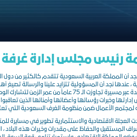
ﺔ رﺋﻴﺲ ﻣﺠﻠﺲ إدارة ﻏﺮﻓﺔ 
جد أن المملكة العربية السعودية تتقدم كالكثير من دول ال
 ، عندها نجد أن المسؤولية تتزايد علينا والرسالة تصيغ 
غرفة جدة عبر مسيرة تجاوزت الـ 75 عاماً من 
إدارتها وخبرات رؤسائها وأعضائها وأمنائها الذين تعاقب
 لمجتمع الأعمال ضمن منظومة الغرف السعودية التي تعتبر
اف المستقبل والحفاظ على مقدرات وخيرات هذه البلاد ، 