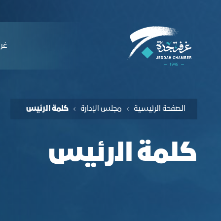
لملاحة
لمة الرئيس - غرفة جدة
التخطي للمحتوى
ﻏﺮﻓ
الصفحة الرئيسية
مجلس الإدارة
ﻛﻠﻤﺔ اﻟرﺋﻴﺲ
ﻛﻠﻤﺔ اﻟرﺋﻴﺲ