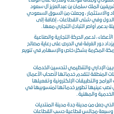
سعودي ومتانة قواعده وقدرته على الوفاء
ريفين الملك سلمان بن عبدالعزيز آل سعود
د والاستثمار ، وجعلت من السوق السعودي
الدول وفي شتى القطاعات ، إضافة إلى
 بدعم أواصر التبادل التجاري معها .
دارة غرفة جدة الـ 22 نسعى بخبرات الأعضاء ، لدعم الحركة التجارية والصناعية
يزداد دور الغرفة في الحرص على رعاية مصالح
 مكة المكرمة بشكل خاص والإسهام في تنويع
ن الإداري والتنظيمي لتحسين الخدمات
ات المنطقة لتقدم خدماتها لأصحاب الأعمال
برامج والتطبيقات الإلكترونية وتفعيلها
ي نصب عينيها تطوير خدماتها لمنسوبيها في
لخدمية والمهنية .
الذي جعل من مدينة جدة مدينة المنتديات
 كما تضم اشتراك أكثر من ١٠٠ ألف مشترك وسبعة مجالس قطاعية حسب القطاعات