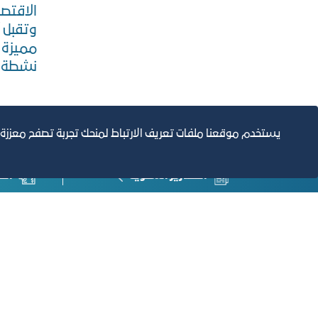
الاقتصا
وتقبل آ
مميزة ف
نشطة و
يستخدم موقعنا ملفات تعريف الارتباط لمنحك تجربة تصفح معززة
التقارير السنوية
الف
مبنى الغرفة الرئيسي