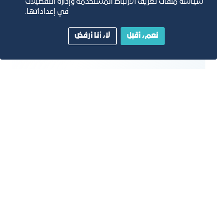
سياسة ملفات تعريف الارتباط المستخدمة وإدارة التفضيلات
في إعداداتها.
صنع الأثاث
نعم، أقبل
لا، أنا أرفض
صنع الخشب ومنتجات الخشب والفلين،
باستثناء الأثاث؛ صنع أصناف من القش
ومواد الضفر