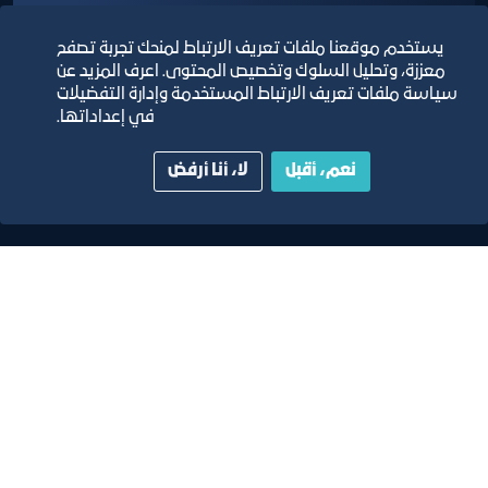
يستخدم موقعنا ملفات تعريف الارتباط لمنحك تجربة تصفح
تقديم النصائح القانونية فيما يتعلق بالأعمال التجارية
معززة، وتحليل السلوك وتخصيص المحتوى. اعرف المزيد عن
سياسة ملفات تعريف الارتباط المستخدمة وإدارة التفضيلات
في إعداداتها.
تعرف على المزيد
نعم، أقبل
لا، أنا أرفض
بعض الخدمات الاخرى