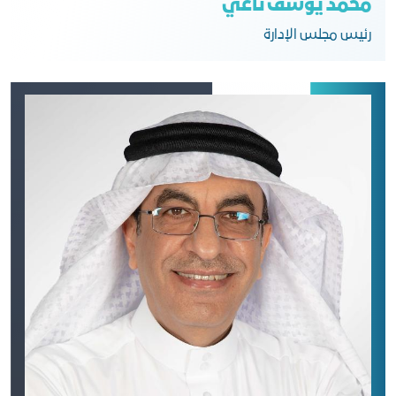
محمد يوسف ناغي
رﺋﻴﺲ ﻣﺠﻠﺲ اﻟﺈدارة