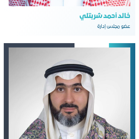
خالد أحمد شربتلي
عضو مجلس إدارة