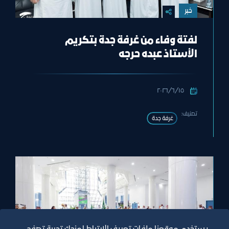
خبر
لفتة وفاء من غرفة جدة بتكريم
الأستاذ عبده حرجه
١٥‏/٦‏/٢٠٢٦
تصنيف:
غرفة جدة