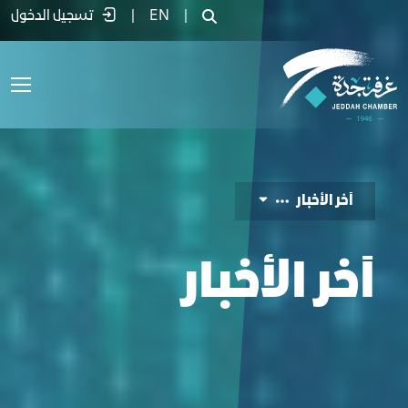
لأخبار - غرفة جدة
|
EN
|
تسجيل الدخول
آﺧﺮ اﻟﺄﺧﺒﺎر
آﺧﺮ اﻟﺄﺧﺒﺎر