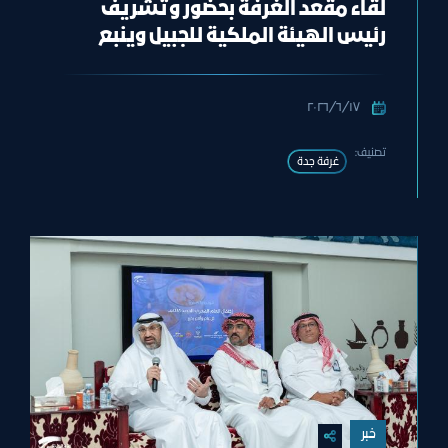
لقاء مقعد الغرفة بحضور وتشريف
رئيس الهيئة الملكية للجبيل وينبع
معالي المهندس خالد بن محمد
السالم
١٧‏/٦‏/٢٠٢٦
تصنيف:
غرفة جدة
خبر