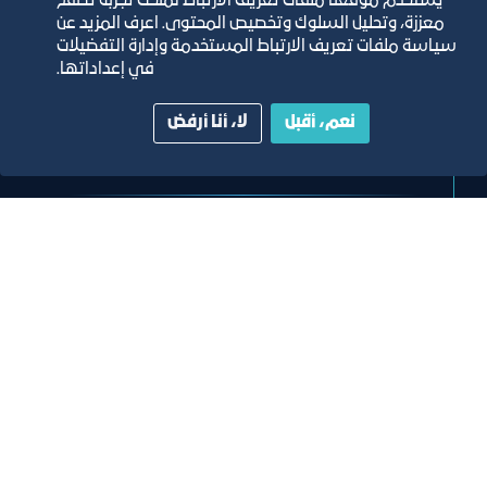
يستخدم موقعنا ملفات تعريف الارتباط لمنحك تجربة تصفح
معززة، وتحليل السلوك وتخصيص المحتوى. اعرف المزيد عن
سياسة ملفات تعريف الارتباط المستخدمة وإدارة التفضيلات
خبر
في إعداداتها.
مقعد الغرفة مع رئيس الهيئة العامة
نعم، أقبل
لا، أنا أرفض
للنقل معالي المهندس فواز بن زنعاف
السهلي
٢٣‏/٤‏/٢٠٢٦
تصنيف:
غرفة جدة