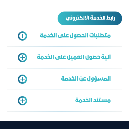
رابط الخدمة الالكتروني
متطلبات الحصول على الخدمة
آلية حصول العميل على الخدمة
سجل تجاري – رخصة
صور الهوية الوطنية للمدراء
المسؤول عن الخدمة
عقد تأسيس ان وجد
الدخول على بوابة خدمات الغرفة
اختيار خدمة تحديث البيانات
مستند الخدمة
تعبئة البيانات
الخدمة الشاملة
إرسال الطلب
صالح الحميدان
salehh@jcci.org.sa