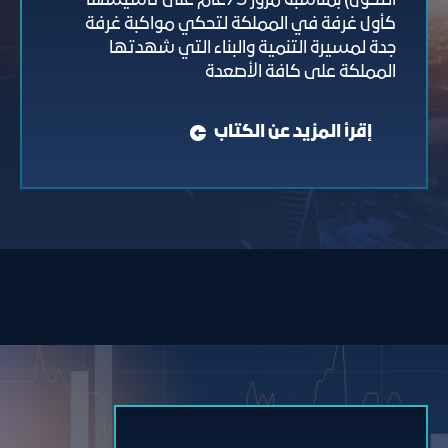
التحول) بمناسبة مرور 75عام على تأسيسها
كأول غرفة في المملكة لتحكي مواكبة غرفة
جدة لمسيرة التنمية والبناء التي شهدتها
المملكة على كافة الأصعدة
إقرأ المزيد عن الكتاب