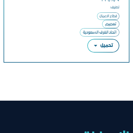
٩‏/٨‏/٢٠٢٦
تصنيف:
قطاع الاعمال
تعميم
اتحاد الغرف السعودية
تحميل