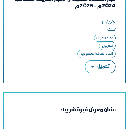
2024م - 2025م
٩‏/٨‏/٢٠٢٦
تصنيف:
قطاع الاعمال
تعميم
اتحاد الغرف السعودية
تحميل
بشأن معرض فيوتشر بيلد