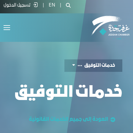
دمات التوفيق - غرفة جدة
|
EN
|
تسجيل الدخول
ﺧﺪﻣﺎت التوفيق
ﺧﺪﻣﺎت التوفيق
العودة إلى جميع الخدمات القانونیة