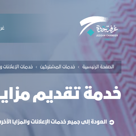
لملاحة
قديم عروض ومزايا - غرفة جدة
التخطي للمحتوى
ﻏﺮﻓ
الصفحة الرئيسية
ﺧﺪﻣﺎت المشتركين
خدمة تقديم مزاي
العودة إلى جميع خدمات الإعلانات والمزايا الأخر