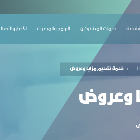
ﺔ ﺟﺪة
ﺧﺪﻣﺎت المشتركين
البرامج والمبادرات
الأخبار والفعال
خدمات الإعلانات والمزايا الأخرى
خدمة تقديم مزايا وعروض
ا وعروض
ى