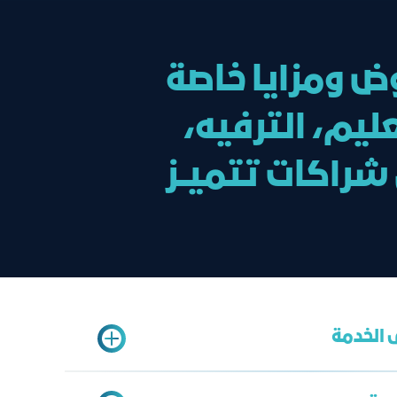
وض ومزايا خاصة
يم، الترفيه،
شراكات تتميــز
 الخدمة