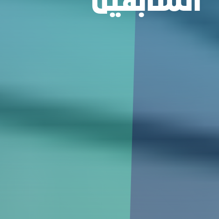
اﻟﺴﺎﺑﻘﻴﻦ