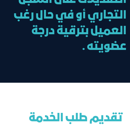
التجاري أو في حال رغب
العميل بترقية درجة
عضويته .
تقديم طلب الخدمة