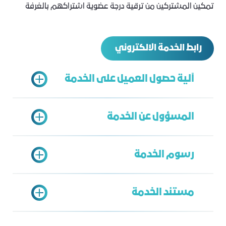
تمكين المشتركين من ترقية درجة عضوية اشتراكهم بالغرفة
رابط الخدمة الالكتروني
آلية حصول العميل على الخدمة
المسؤول عن الخدمة
النقر على رابط الخدمة الإلكتروني
إرفاق: السجل التجاري + شهادة التأمينات
رسوم الخدمة
اإلجتماعية بعدد العمالة – رقم للتواصل
الخدمة الشاملة
إرسال البريد اإللكتروني وسيتم الرد من
محمد الزهراني
قبل الموظف المختص
مستند الخدمة
mzahrani@jcci.org.sa
استعراض
جدول الدرجات