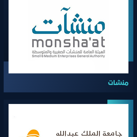
منشات