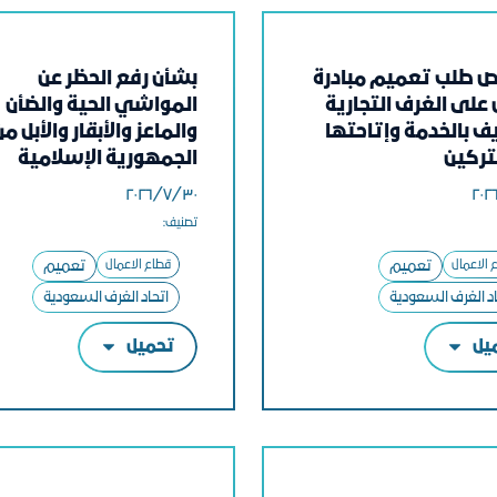
 طلب تعميم مبادرة
بشأن رفع الحظر عن
لى الغرف التجارية
المواشي الحية والضأن
ف بالخدمة وإتاحتها
والماعز والأبقار والأبل من
ركين
الجمهورية الإسلامية
الموريتانية
٣٠‏/٧‏/٢٠٢٦
تصنيف:
 الاعمال
تعميم
قطاع الاعمال
تعميم
اد الغرف السعودية
اتحاد الغرف السعودية
يل
تحميل