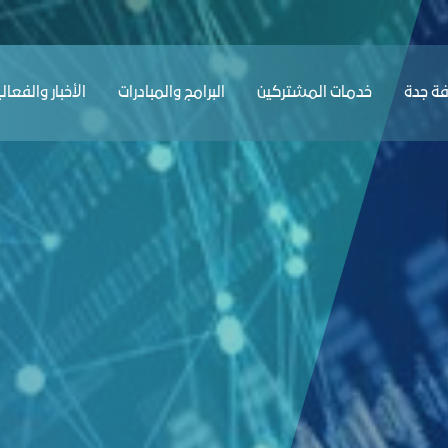
ﺔ ﺟﺪة
ﺧﺪﻣﺎت المشتركين
البرامج والمبادرات
الأخبار والفعال