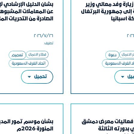
يارة وفد معالي وزير
بشان الدليل الإرشادي لإ
 إلى جمهورية البرتغال
عن المعاملات المشبوه
ة اسبانيا
الصادرة من التحريات الما
٢٦‏/٧‏/٢٠٢٦
تصنيف:
 الاعمال
دعوة
قطاع الاعمال
تعميم
اد الغرف السعودية
اتحاد الغرف السعودية
يل
تحميل
فعاليات معرض دمشق
بشأن موسم تمور المدي
 بدورته الثالثة
المنورة 2026م