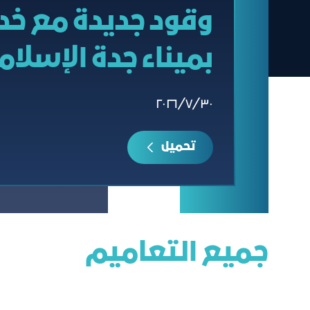
وقود جديدة مع خد
بميناء جدة الإسلا
٣٠‏/٧‏/٢٠٢٦
تحميل
جميع التعاميم