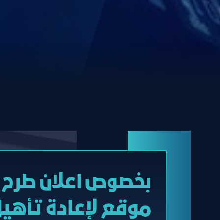
بخصوص اعلان طرح م
موقع لإعادة تأه