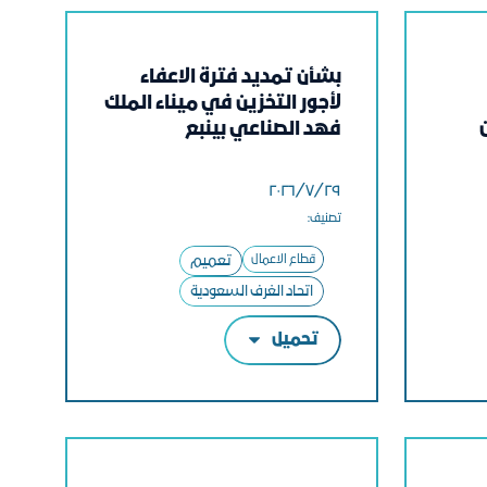
بشأن تمديد فترة الاعفاء
لأجور التخزين في ميناء الملك
فهد الصناعي بينبع
٢٩‏/٧‏/٢٠٢٦
تصنيف:
قطاع الاعمال
تعميم
اتحاد الغرف السعودية
تحميل