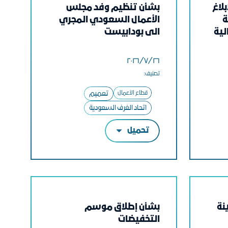
بلاغ
بشأن تنظيم وفد مجلس
ة
الأعمال السعودي المجري
لية
الى بودابيست
٢٦‏/٧‏/٢٠٢٦
تصنيف:
قطاع الأعمال
تعميم
اتحاد الغرف السعودية
تحميل
نة
بشأن إطلاق موسم
التخفيضات