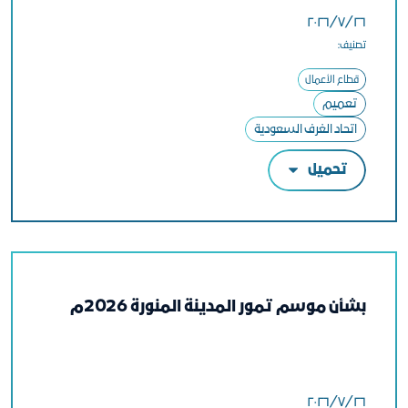
٢٦‏/٧‏/٢٠٢٦
تصنيف:
قطاع الأعمال
تعميم
اتحاد الغرف السعودية
تحميل
بشأن موسم تمور المدينة المنورة 2026م
٢٦‏/٧‏/٢٠٢٦