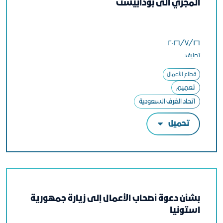
المجري الى بودابيست
٢٦‏/٧‏/٢٠٢٦
تصنيف:
قطاع الأعمال
تعميم
اتحاد الغرف السعودية
تحميل
بشأن دعوة أصحاب الأعمال إلى زيارة جمهورية
استونيا