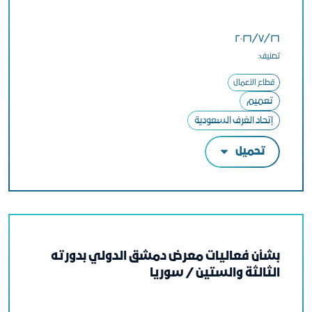
٢٦‏/٧‏/٢٠٢٦
تصنيف:
قطاع الأعمال
تعميم
إتحاد الغرف السعودية
تحميل
بشأن فعاليات معرض دمشق الدولي بدورته
الثالثة والستين / سوريا