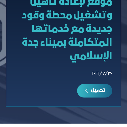
موقع لإعادة تأهيل
وتشغيل محطة وقود
جديدة مع خدماتها
المتكاملة بميناء جدة
الإسلامي
٣٠‏/٧‏/٢٠٢٦
تحميل