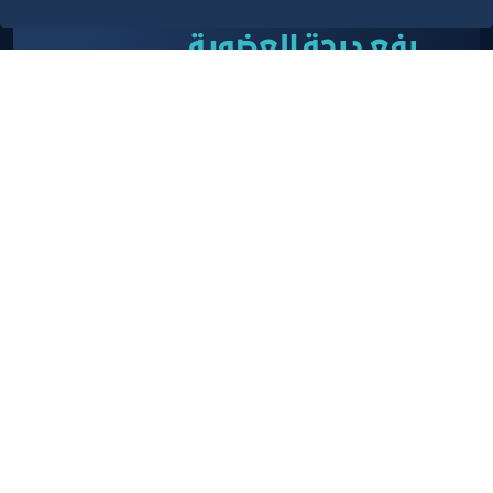
رفع درجة العضوية
تمكين عملائنا المنتسبين من رفع درجة الاشتراك بعد
إجراء التعديلات على السجل التجاري أو في حال رغب
العميل بترقية درجة عضويته
تعرف على المزيد