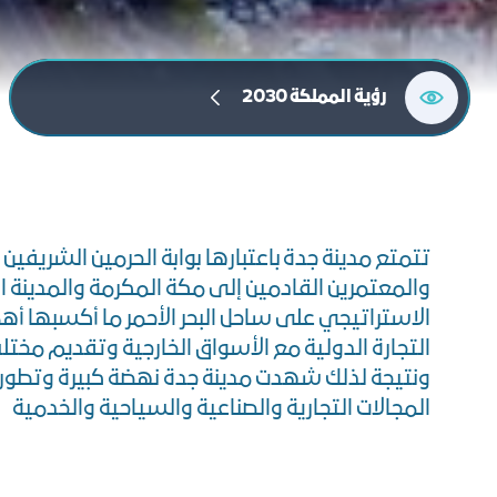
رؤﻳﺔ اﻟﻤﻤﻠﻜﺔ 2030
تتمتع مدينة جدة باعتبارها بوابة الحرمين الشريفين
والمعتمرين القادمين إلى مكة المكرمة والمدينة ا
الاستراتيجي على ساحل البحر الأحمر ما أكسبها أهم
التجارة الدولية مع الأسواق الخارجية وتقديم مختل
ونتيجة لذلك شهدت مدينة جدة نهضة كبيرة وتطورا
المجالات التجارية والصناعية والسياحية والخدمية