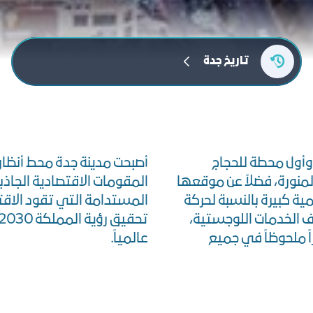
ﺗﺎرﻳﺦ ﺟﺪة
 وأول محطة للحجاج
أصبحت مدينة جدة محط أنظار
لمنورة، فضلاً عن موقعها
المقومات الاقتصادية الجاذب
ية كبيرة بالنسبة لحركة
المستدامة التي تقود الاقتص
ف الخدمات اللوجستية،
ً ملحوظاً في جميع
عالمياً.