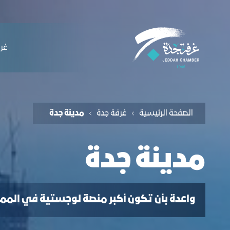
لملاحة
ﺪﻳﻨﺔ ﺟﺪة - غرفة جدة
التخطي للمحتوى
ﻏﺮﻓ
الصفحة الرئيسية
غرفة جدة
ﻣﺪﻳﻨﺔ ﺟﺪة
ﻣﺪﻳﻨﺔ ﺟﺪة
واعدة بأن تكون أكبر منصة لوجستية في المم