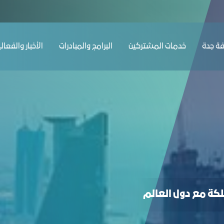
ﺔ ﺟﺪة
ﺧﺪﻣﺎت المشتركين
البرامج والمبادرات
الأخبار والفعال
لكة مع دول العالم