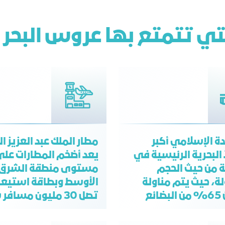
التي تتمتع بها عروس البحر ا
دة الإسلامي أكبر
مطار الملك عبد العزيز ال
 البحرية الرئيسية في
يعد أضخم المطارات عل
 من حيث الحجم
مستوى منطقة الشرق
لة، حيث يتم مناولة
الأوسط وبطاقة استيعا
أكثر من 65% من البضائع
تصل 30 مليون مسافر سنوياً
 عبر الموانئ السعودية