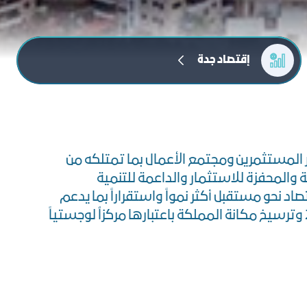
إﻗﺘﺼﺎد ﺟﺪة
 المستثمرين ومجتمع الأعمال بما تمتلكه من
ة والمحفزة للاستثمار والداعمة للتنمية
اد نحو مستقبل أكثر نمواً واستقراراً بما يدعم
تحقيق رؤية المملكة 2030 وترسيخ مكانة المملكة باعتبارها مركزاُ لوجستياً