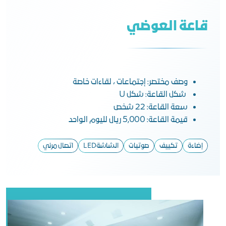
قاعة العوضي
وصف مختصر: إجتماعات ، لقاءات خاصة
شكل القاعة: شكل U
سعة القاعة: 22 شخص
قيمة القاعة: 5,000 ريال لليوم الواحد
إضاءة
تكييف
صوتيات
الشاشةLED
اتصال مرئي