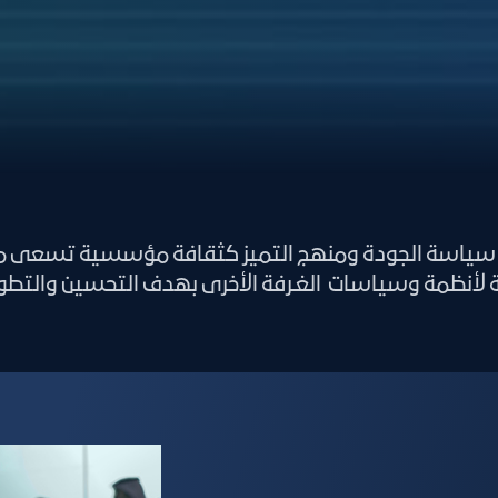
امة سياسة الجودة ومنهج التميز كثقافة مؤسسية تسعى من
 لأنظمة وسياسات الغـرفة الأخرى بهدف التحسين والتطو