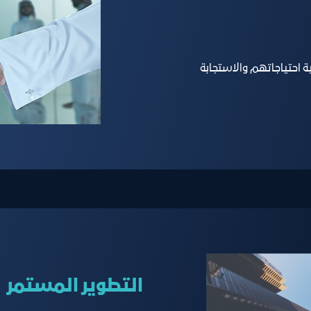
ية احتياجاتهم والاستجابة
اﻟﺘﻄﻮﻳﺮ اﻟﻤﺴﺘﻤﺮ