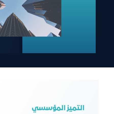
اﻟﺘﻤﻴﺰ اﻟﻤﺆﺳﺴﻲ