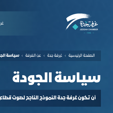
لملاحة
ياسة الجودة - غرفة جدة
التخطي للمحتوى
ﻏﺮﻓ
الصفحة الرئيسية
غﺮﻓﺔ جدة
عن الغرفة
ﺳﻴﺎﺳﺔ اﻟﺠﻮ
ﺳﻴﺎﺳﺔ اﻟﺠﻮدة
أن تكون غرفة جدة النموذج الناجح لصوت قطاع 