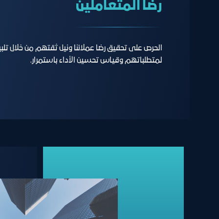
رﺿﺎ اﻟﻤﺘﻌﺎﻣﻠﻴﻦ
الحرص على تحقيق رضا عملائنا ونيل ثقتهم من خلال تلب
لمتطلباتهم وقياس تحسين الأداء باستمرار.