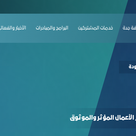
ﺔ ﺟﺪة
ﺧﺪﻣﺎت المشتركين
البرامج والمبادرات
الأخبار والفعال
دة
الأعمال المؤثر والموثوق