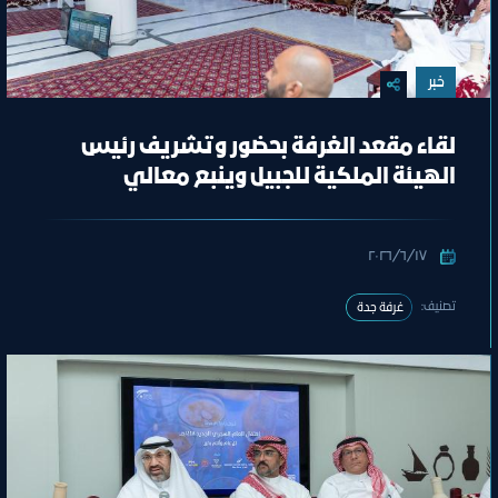
خبر
لقاء مقعد الغرفة بحضور وتشريف رئيس
الهيئة الملكية للجبيل وينبع معالي
المهندس خالد بن محمد السالم
١٧‏/٦‏/٢٠٢٦
تصنيف:
غرفة جدة