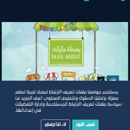
لقاء
يستخدم موقعنا ملفات تعريف الارتباط لمنحك تجربة تصفح
المحافظة على الاستدامة للمشاريع
معززة، وتحليل السلوك وتخصيص المحتوى. اعرف المزيد عن
الناشئة
سياسة ملفات تعريف الارتباط المستخدمة وإدارة التفضيلات
في إعداداتها.
نعم، أقبل
لا، أنا أرفض
١٥‏/٢‏/٢٠٢٣