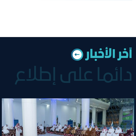
آﺧﺮ اﻟﺄﺧﺒﺎر
دائما على إطلاع