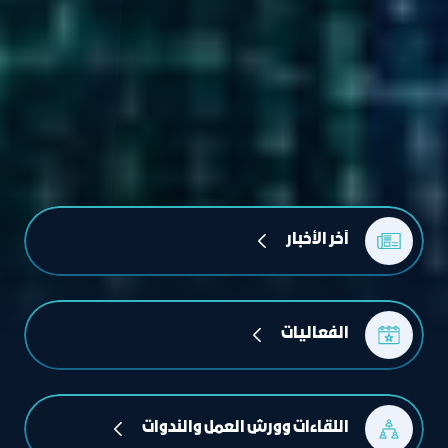
آﺧﺮ اﻟﺄﺧﺒﺎر
الفعاليات
اللقاءات وورش العمل والندوات