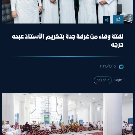
خبر
لفتة وفاء من غرفة جدة بتكريم الأستاذ عبده
حرجه
١٥‏/٦‏/٢٠٢٦
تصنيف:
غرفة جدة