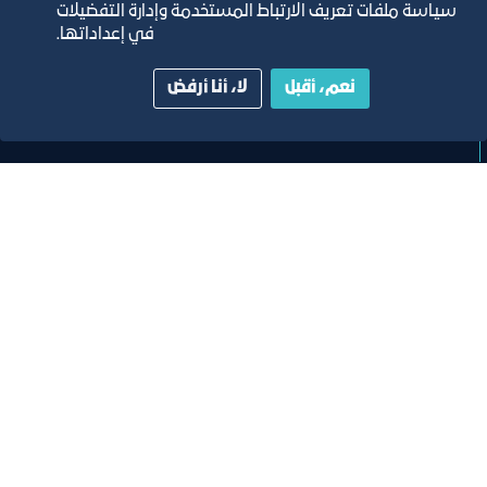
سياسة ملفات تعريف الارتباط المستخدمة وإدارة التفضيلات
مسرح مركز جدة للمعارض والفعاليات
في إعداداتها.
ﻣﻮﻗﻊ اﻟﺤﺪث
نعم، أقبل
لا، أنا أرفض
تصنيف:
ﻣﺠﻠﺲ اﻟﺴﯿﺎﺣﺔ واﻟﺜﻔﺎﻗﺔ
لقاء
لقاء التعريف ببرامج ومبادرات منشآت
وصندوق تنمية الموارد البشرية “هدف"