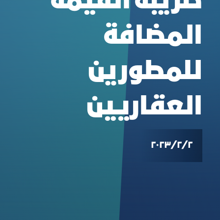
ضريبة القيمة
المضافة
للمطورين
العقاريين
٢‏/٢‏/٢٠٢٣