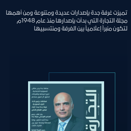
تميزت غرفة جدة بإصدارات عديدة ومتنوعة ومن أهمها
مجلة التجارة التي بدأت بإصدارها منذ عام 1948م
لتكون منبراً إعلامياً بين الغرفة ومنتسبيها