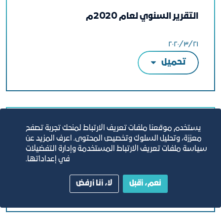
التقرير السنوي لعام 2020م
٢١‏/٣‏/٢٠٢٠
تحميل
يستخدم موقعنا ملفات تعريف الارتباط لمنحك تجربة تصفح
التقرير السنوي لعام 2019م
معززة، وتحليل السلوك وتخصيص المحتوى. اعرف المزيد عن
سياسة ملفات تعريف الارتباط المستخدمة وإدارة التفضيلات
في إعداداتها.
٣١‏/١٢‏/٢٠١٩
تحميل
نعم، أقبل
لا، أنا أرفض