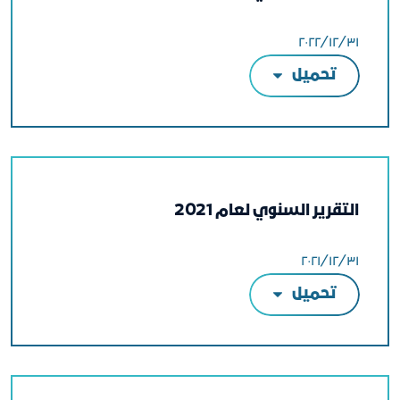
٣١‏/١٢‏/٢٠٢٢
تحميل
التقرير السنوي لعام 2021
٣١‏/١٢‏/٢٠٢١
تحميل