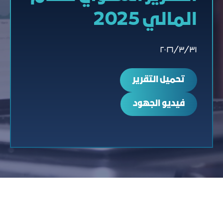
المالي 2025
٣١‏/٣‏/٢٠٢٦
ﺗﺤﻤﻴﻞ اﻟﺘﻘﺮﻳﺮ
فيديو الجهود