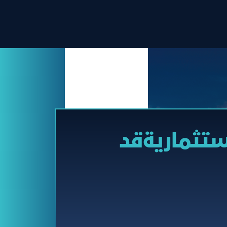
ستثماريةقد