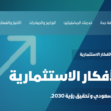
دة
ﺔ ﺟﺪة
ﺧﺪﻣﺎت المشتركين
البرامج والمبادرات
الأخبار والفعال
أفكار الاستثمارية
فكار الاستثمارية
دي وتحقيق رؤية 2030.