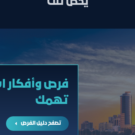
يخص تلك
فرص وأفكار ا
تهمك
تصفح دليل الفرص