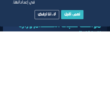
في إعداداتها.
نعم، أقبل
لا، أنا أرفض
موافقة طلبات استقدام وزارة
الداخلية
خدمة التصديق وإعطاء الموافقات على طلبات تأشيرات
وزارة الداخلية الكترونياً من خلال بوابة خدمات المشتركين
تعرف على المزيد