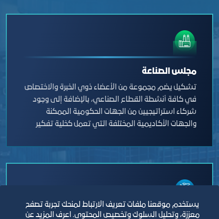
مناقشة المواضيع التي تهم القطاع للخروج بتوصيات
حيالها، للارتقاء بالمنظومة التعليمية بما يساهم في
تنمية القدرات البشرية الذي يعد العنصر الرئيسي في
تحقيق مستهدفات رؤية المملكة 2030م.
مجلس الصناعة
تشكيل يضم مجموعة من الأعضاء ذوي الخبرة والاختصاص
في كافة أنشطة القطاع الصناعي، بالإضافة إلى وجود
شركاء استراتيجيين من الجهات الحكومية الممكنة
والجهات الأكاديمية المختلفة التي تعمل كخلية تفكير
على مناقشة المواضيع التي تهم القطاع للخروج
بتوصيات حيالها، للارتقاء بالقطاع الصناعي في مدينة جدة
.
يستخدم موقعنا ملفات تعريف الارتباط لمنحك تجربة تصفح
معززة، وتحليل السلوك وتخصيص المحتوى. اعرف المزيد عن