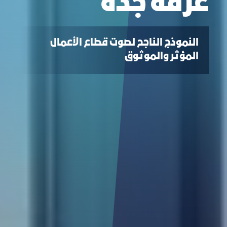
ﻏﺮﻓﺔ ﺟﺪة
النموذج الناجح لصوت قطاع الأعمال
المؤثر والموثوق