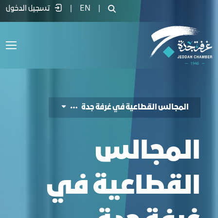
لمجالس القطاعية في ﻏﺮﻓﺔ ﺟﺪة - غرفة جد
|
EN
|
تسجيل الدخول
المجالس القطاعية في ﻏﺮﻓﺔ ﺟﺪة
المجالس
القطاعية في