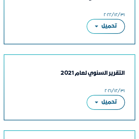
٣١‏/١٢‏/٢٠٢٢
تحميل
التقرير السنوي لعام 2021
٣١‏/١٢‏/٢٠٢١
تحميل