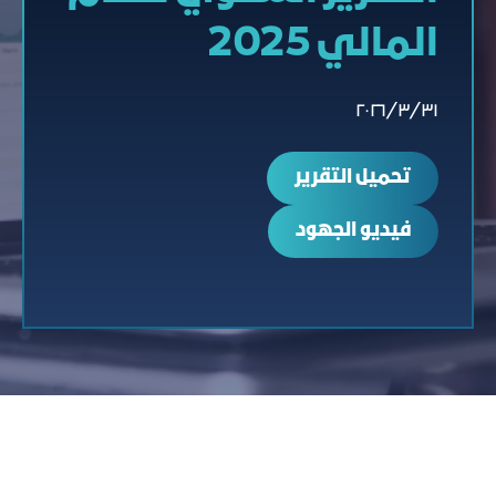
المالي 2025
٣١‏/٣‏/٢٠٢٦
ﺗﺤﻤﻴﻞ اﻟﺘﻘﺮﻳﺮ
فيديو الجهود