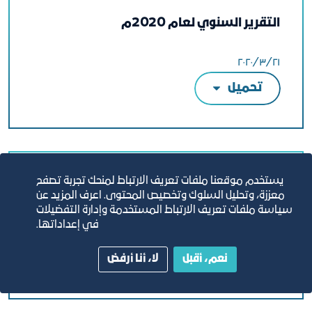
التقرير السنوي لعام 2020م
٢١‏/٣‏/٢٠٢٠
تحميل
يستخدم موقعنا ملفات تعريف الارتباط لمنحك تجربة تصفح
التقرير السنوي لعام 2019م
معززة، وتحليل السلوك وتخصيص المحتوى. اعرف المزيد عن
سياسة ملفات تعريف الارتباط المستخدمة وإدارة التفضيلات
في إعداداتها.
٣١‏/١٢‏/٢٠١٩
تحميل
نعم، أقبل
لا، أنا أرفض