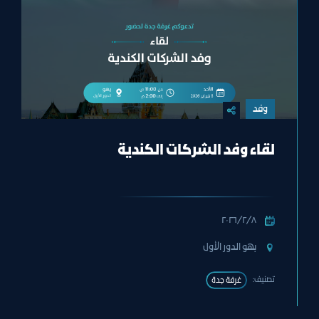
وفد
لقاء وفد الشركات الكندية
٨‏/٢‏/٢٠٢٦
بهو الدور الأول
تصنيف:
غرفة جدة