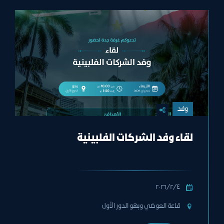
وفد
لقاء وفد الشركات الفلبينية
٤‏/٢‏/٢٠٢٦
قاعة العوضي وبهو الدور الأول