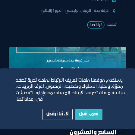
غرفة جدة - المبنى الرئيسي - الدور 1 (البهو)
تصنيف:
غرفة جدة
يستخدم موقعنا ملفات تعريف الارتباط لمنحك تجربة تصفح
معززة، وتحليل السلوك وتخصيص المحتوى. اعرف المزيد عن
سياسة ملفات تعريف الارتباط المستخدمة وإدارة التفضيلات
في إعداداتها.
وفد
نعم، أقبل
لا، أنا أرفض
منتدى الأعمال السعودي التركي
السابع والعشرون