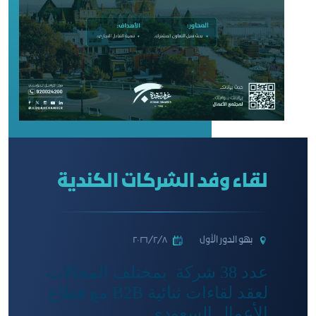
لقاء وفد الشركات الكندية
بهو الدور الأول
٨‏/٢‏/٢٠٢٦
عدد 38 شركة بمختلف المجالات
لعقد لقاءات ثنائية B2B مع قطاع
الأعمال السعودي