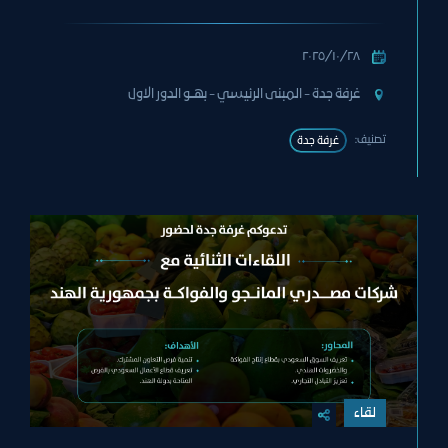
٢٨‏/١٠‏/٢٠٢٥
غرفة جدة - المبنى الرئيسي - بهــو الدور الاول
تصنيف:
غرفة جدة
لقاء