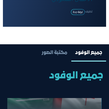
تصنيف:
غرفة جدة
جميع اﻟﻮﻓﻮد
مكتبة الصور
جميع اﻟﻮﻓﻮد