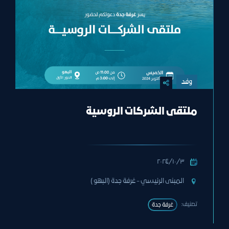
وفد
ملتقى الشركات الروسية
٣‏/١٠‏/٢٠٢٤
المبنى الرئيسي - غرفة جدة (البهو )
تصنيف:
غرفة جدة