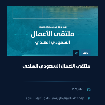
وفد
ملتقى الاعمال السعودي الهندي
١٠‏/٩‏/٢٠٢٤
غرفة جدة - المبنى الرئيسي - الدور الاول ( البهو )