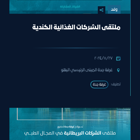
وفد
ملتقى الشركات الغذائية الكندية
٢٧‏/١١‏/٢٠٢٤
غرفة جدة المبنى الرئيسي البهو
تصنيف:
غرفة جدة