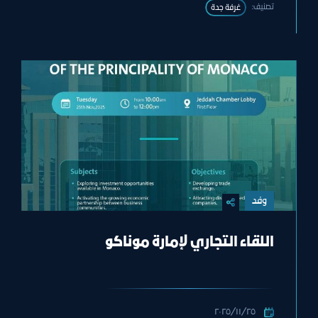
تصنيف:
غرفة جدة
وفد
اللقاء التجاري لإمارة موناكو
٢٥‏/١١‏/٢٠٢٥