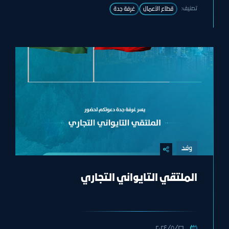
تصنيف:
قطاع الأعمال
غرفة جدة
وفد
الملتقي التايواني التجاري
٢٦‏/٥‏/٢٠٢٤