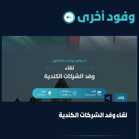
وﻓﻮد أﺧﺮى
وفد
لقاء وفد الشركات الكندية