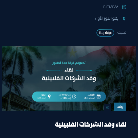
٨‏/٢‏/٢٠٢٦
بهو الدور الأول
تصنيف:
غرفة جدة
وفد
لقاء وفد الشركات الفلبينية