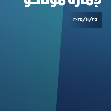
لإمارة موناكو
٢٥‏/١١‏/٢٠٢٥