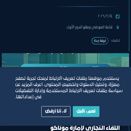
٤‏/٢‏/٢٠٢٦
قاعة العوضي وبهو الدور الأول
تصنيف:
غرفة جدة
يستخدم موقعنا ملفات تعريف الارتباط لمنحك تجربة تصفح
معززة، وتحليل السلوك وتخصيص المحتوى. اعرف المزيد عن
سياسة ملفات تعريف الارتباط المستخدمة وإدارة التفضيلات
في إعداداتها.
نعم، أقبل
لا، أنا أرفض
وفد
اللقاء التجاري لإمارة موناكو