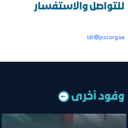
للتواصل والاستفسار
idr@jcci.org.sa
وﻓﻮد أﺧﺮى