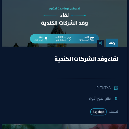
وفد
لقاء وفد الشركات الكندية
٨‏/٢‏/٢٠٢٦
بهو الدور الأول
تصنيف:
غرفة جدة