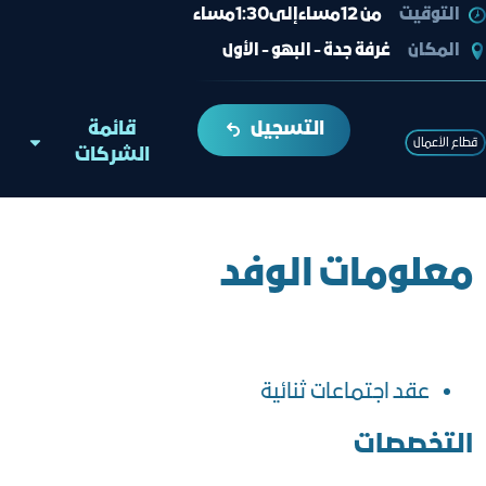
التوقيت
من 12مساءإلى1:30مساء
المكان
غرفة جدة - البهو - الأول
التسجيل
قائمة
قطاع الأعمال
الشركات
معلومات الوفد
عقد اجتماعات ثنائية
التخصصات