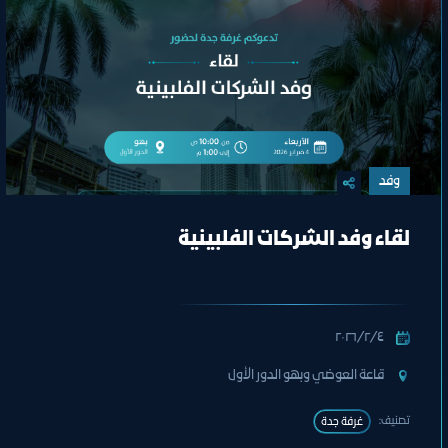
وفد
لقاء وفد الشركات الفلبينية
٤‏/٢‏/٢٠٢٦
قاعة العوضي وبهو الدور الأول
تصنيف:
غرفة جدة