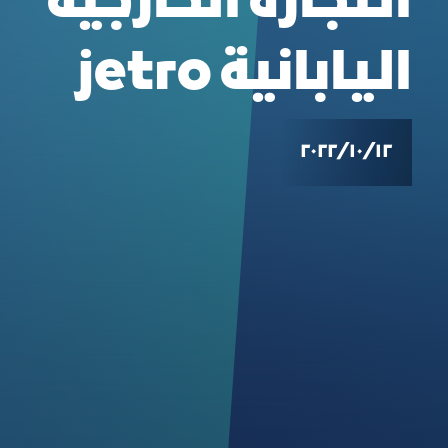
التجارة الخارجية
اليابانية jetro
١٢‏/١٠‏/٢٠٢٢