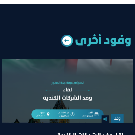
وﻓﻮد أﺧﺮى
وفد