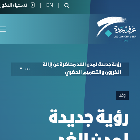
ecture on Decarbonization and Urban Desig
|
EN
|
تسجيل الدخول
رؤية جديدة لمدن الغد محاضرة عن إزالة
الكربون والتصميم الحضري
وفد
رؤية جديدة