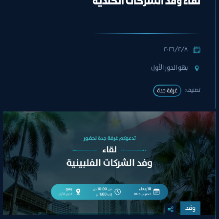
لقاء وفد الشركات الكندية
٨‏/٢‏/٢٠٢٦
بهو الدور الأول
تصنيف:
غرفة جدة
وفد