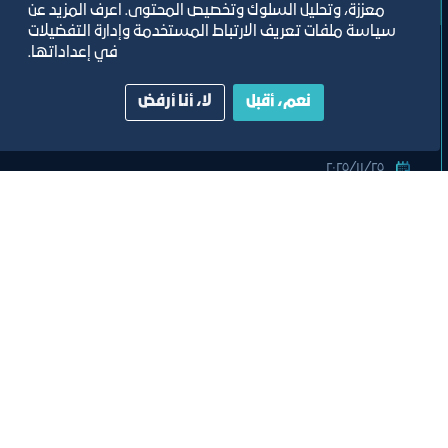
معززة، وتحليل السلوك وتخصيص المحتوى. اعرف المزيد عن
وفد
سياسة ملفات تعريف الارتباط المستخدمة وإدارة التفضيلات
في إعداداتها.
اللقاء التجاري لإمارة موناكو
نعم، أقبل
لا، أنا أرفض
٢٥‏/١١‏/٢٠٢٥
قاعة الجفالي
تصنيف:
غرفة جدة