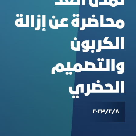
لمدن الغد
محاضرة عن إزالة
الكربون
والتصميم
الحضري
٨‏/٢‏/٢٠٢٣