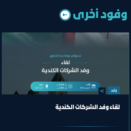
وﻓﻮد أﺧﺮى
وفد
لقاء وفد الشركات الكندية