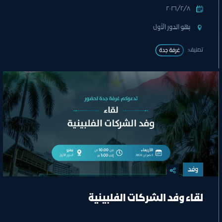
٨‏/٢‏/٢٠٢٦
بهو الدور الأول
تصنيف:
غرفة جدة
وفد
لقاء وفد الشركات الفلبينية