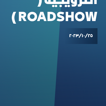
الترويجية (
ROADSHOW )
٢٥‏/١٠‏/٢٠٢٣