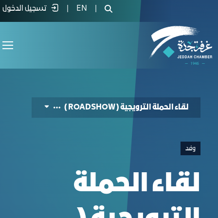
Promotional Campaign Meeting (ROADSHO) -
|
EN
|
تسجيل الدخول
لقاء الحملة الترويجية ( ROADSHOW )
وفد
لقاء الحملة