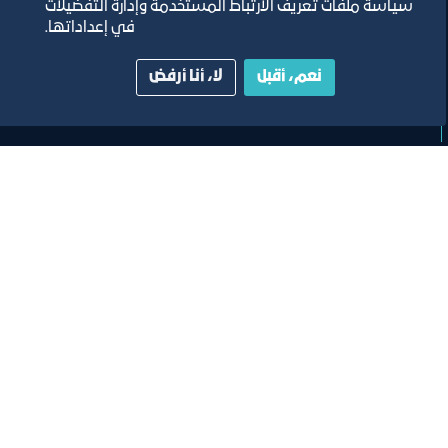
سياسة ملفات تعريف الارتباط المستخدمة وإدارة التفضيلات
٤‏/٢‏/٢٠٢٦
في إعداداتها.
قاعة العوضي وبهو الدور الأول
نعم، أقبل
لا، أنا أرفض
تصنيف:
غرفة جدة
وفد
اللقاء التجاري لإمارة موناكو