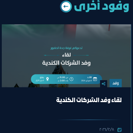
وﻓﻮد أﺧﺮى
وفد
لقاء وفد الشركات الكندية
٨‏/٢‏/٢٠٢٦