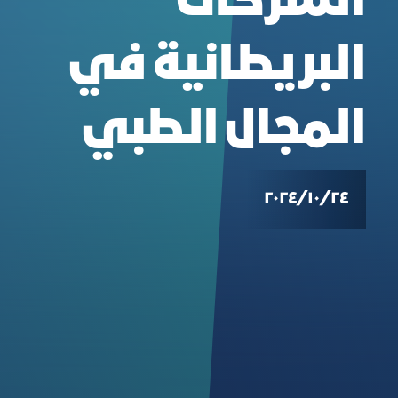
الشركات
البريطانية في
المجال الطبي
٢٤‏/١٠‏/٢٠٢٤