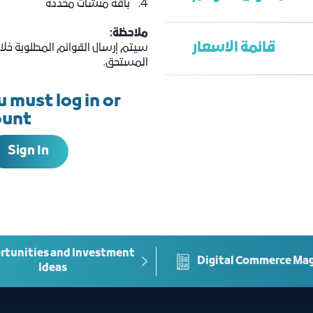
4. باقة منشآت محددة
 بحسب طلب العميل
ملاحظة:
قائمة الاسعار
المستحق.
مي للمنشأة
 must log in or
مسجل للمنشأة
ount
المنشأة
الدرجة
Sign In
صنفة حسب ISIC4
الدرجة ونشاط محدد من
 نشاط محدد من
tunities and Investment
Digital Commerce Ma
Ideas