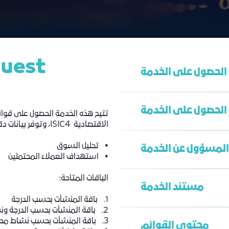
quest
الحصول على الخدمة
 الحصول على الخدمة
تتيح هذه الخدمة الحصول على قوائ
سجل تجاري ساري
الاقتصادية ISIC4، وتوفر بيانات دقيقة ومحدثة تساعد في:
العنوان الوطني
• تحليل السوق
المسؤول عن الخدمة
الشهادة الضريبية
• استهداف العملاء المحتملين
تعبئة نموذج الطلب
الباقات المتاحة:
مستند الخدمة
دة البيانات المركزية
1. باقة المنشآت بحسب الدرجة
2. باقة المنشآت بحسب الدرجة ونشاط محدد من المستوى الأول
عبد العزيز حدادي
3. باقة المنشآت بحسب نشاط محدد من المستوى الثالث
محتوى القوائم
ahadadi@jcci.org