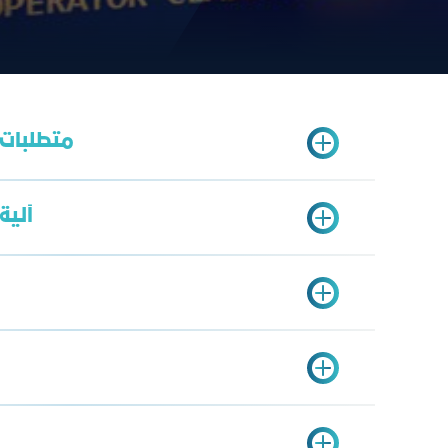
متطلبات 
آلية
وح
.sa