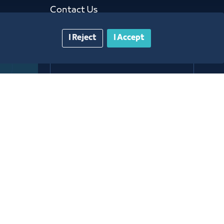
Contact Us​
I Reject
I Accept
Customer service
920024200
WhatsApp Business
920024200
E-mail
info@jcci.org.sa