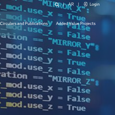
|
AR
|
Login
Circulars and Publications
Added Value Projects