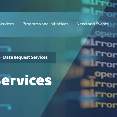
Services
Programs and Initiatives
News and Events
Data Request Services
ervices