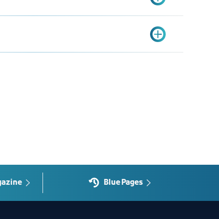
قوائم
البيان
الوصف
اسم المنشأة
الاسم التجاري الرس
البريد الإلكتروني
البريد الإلكتروني ال
المبلغ
العدد
الباقة
رقم الهاتف
رقم التواصل الخاص ب
2500﷼
للدرجة الواحدة
باقة المنشآت بحسب 
الأنشطة الاقتصادية المختارة
النشاط أو الأنشطة الم
للدرجة الواحدة والنشاط
باقة المنشآت بحسب 
800 ﷼
الواحد
المستوى الأول
باقة المنشآت بحسب
500 ﷼
للنشاط الواحد
المستوى الثالث
من منشأة واحدة الى 3
250 ﷼
باقة منشآت محددة
gazine
Blue Pages
منشأت