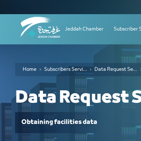
خدمة طلب بيانات - JCC
Navigation
Skip to Content
Jeddah Chamber
Subscriber 
Home
Subscribers Services
Data Request Services
Data Request S
Obtaining facilities data