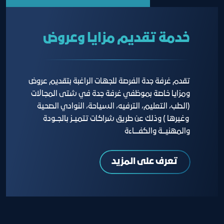
خدمة تقديم مزايا وعروض
تقدم غرفة جدة الفرصة للجهات الراغبة بتقديم عروض
ومزايا خاصة بموظفي غرفة جدة في شتى المجالات
(الطب، التعليم، الترفيه، السياحة، النوادي الصحية
وغيرها ) وذلك عن طريق شراكات تتميــز بالجــودة
والمهنيـــة والكفــــاءة
تعرف على المزيد