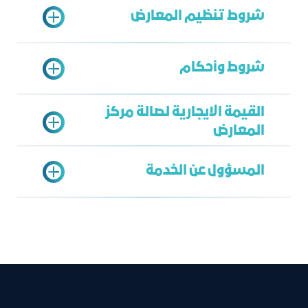
شروط تنظيم المعارض
تعبئة نموذج الطلب
شروط وأحكام
تقديم الملف التعريفي للمنشأة
أن يخدم المعرض أو الفعالية الأهمية
القيمة الايجارية لصالة مركز
الاستراتيجية للمملكة العربية السعودية
المعارض
لتأكيد الحجز يرجي سداد 10% دفعة
ولمدينة جدة ومدى الاستفادة من هذه
مقدمة من القيمة الايجارية خلال أسبوع
المناسبة
المسؤول عن الخدمة
من تاريخ الحجز وفي حال عدم السداد يعتبر
أن يتميز المعرض أو المناسبة ونوعيتها
استعراض قائمة الاسعار
الحجز لاغي.
بالقدرة على اجتذاب عارضين دوليين وزائرين
المبلغ المسدد غير مسترد ولا يمكن
من خارج مدينة جدة وكذلك من منطقة
تحويلة لمعرض أخر.
الشرق الأوسط
مركز المعارض والفعاليات
لا يمكن استخدام الصالة الابعد سداد
عند تعارض تواريخ تنفيذ المناسبات
عمر باحكم
كامل المبلغ.
المقدمة للمركز، سيتم اختيار المناسبة
bahakam@jcci.org.sa
عدم الممانعة من استفسار غرفة جدة عن
ذات القدرة على اجتذاب نسبة أكبر من