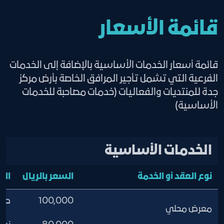
الوضع الائتماني.
العارضين الدوليين
إحضار شهادة إنهاء ومطابقة أعمال من
يحق للغرفة وإدارة المركز عدم منح
قائمة الأسعار
مكتب استشاري معتمد لدى إدارة الدفاع
الموافقة للشركات التي لها تعثر في
المدني ،ويتحمل المنظم المسئولية أمام
الحجوزات ( تقوم بالحجز مع عدم تأكيده )
إدارة الدفاع المدني.
وكذلك تعثر مالي سابق مع الغرفة أو
قائمة أسعار الخدمات الأساسية بالإضافة إلى الخدمات
سداد كامل القيمة الايجارية قبل دخول
المركز أو التي لها مخالفات في معارض أو
الفرعية التي تشمل تأجير المرافق الخاصة بأرض مركز
الصالة
فعاليات سابقة
جدة للمنتديات والفعاليات (خدمات مصاحبة للخدمات
تزويد إدارة المركز بتصريح الفعالية من
الأساسية)
الجهة المختصة
الخدمات الأساسية
نوع العقد أو الخدمة
السعر بالريال
الم
100,000
صالة 
معرض محلي