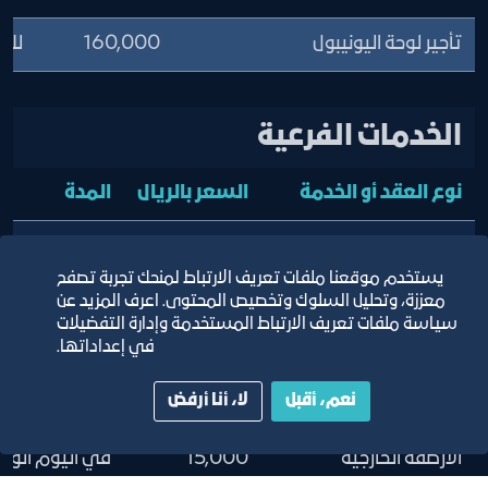
تأجير لوحة اليونيبول
160,000
للو
الخدمات الفرعية
نوع العقد أو الخدمة
السعر بالريال
المدة
المستودعات لغير الغرض
50,000
في اليوم الواح
المخصص له
يستخدم موقعنا ملفات تعريف الارتباط لمنحك تجربة تصفح
معززة، وتحليل السلوك وتخصيص المحتوى. اعرف المزيد عن
المواقف الداخلية
25,000
في اليوم الواح
سياسة ملفات تعريف الارتباط المستخدمة وإدارة التفضيلات
في إعداداتها.
المواقف الشمالية
7000
في اليوم الواح
نعم، أقبل
لا، أنا أرفض
خارج فترة العقد
الأرصفة الخارجية
15,000
في اليوم الواح