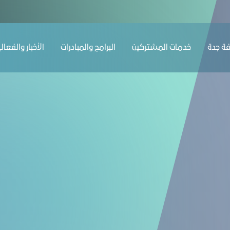
ﺔ ﺟﺪة
ﺧﺪﻣﺎت المشتركين
البرامج والمبادرات
الأخبار والفعال