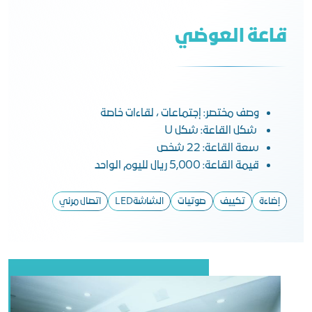
قاعة العوضي
وصف مختصر: إجتماعات ، لقاءات خاصة
شكل القاعة: شكل U
سعة القاعة: 22 شخص
قيمة القاعة: 5,000 ريال لليوم الواحد
إضاءة
تكييف
صوتيات
الشاشةLED
اتصال مرئي